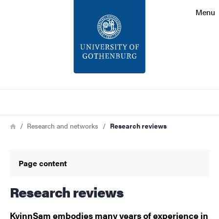
Search function
Menu
Footer
Contact
About the website
Search
Breadcrumb
Home
Research and networks
Research reviews
Page content
Research reviews
KvinnSam embodies many years of experience in