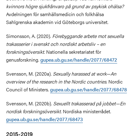
kvinnors högre sjukfrånvaro på grund av psykisk ohälsa?
Avdelningen för samhällsmedicin och folkhälsa
Sahlgrenska akademin vid Göteborgs universitet.
Simonsson, A. (2020).
Förebyggande arbete mot sexuella
trakasserier i svenskt och nordiskt arbetsliv – en
forskningsöversikt
. Nationella sekretariatet för
genusforskning.
gupea.ub.gu.se/handle/2077/68472
Svensson, M. (2020a).
Sexually harassed at work—An
overview of the research in the Nordic countries
. Nordic
Council of Ministers.
gupea.ub.gu.se/handle/2077/68478
Svensson, M. (2020b).
Sexuellt trakasserad på jobbet—En
nordisk forskningsöversikt
. Nordiska ministerrådet.
gupea.ub.gu.se/handle/2077/68473
2015-2019