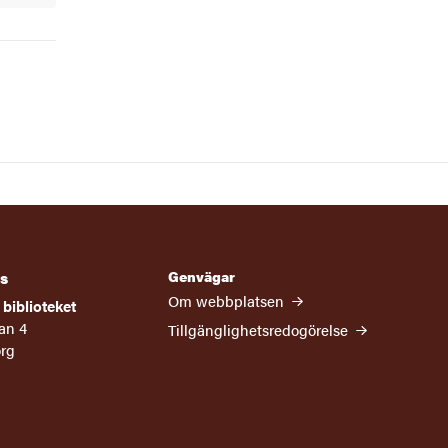
Genvägar
s
Om webbplatsen
biblioteket
an 4
Tillgänglighetsredogörelse
org
ram