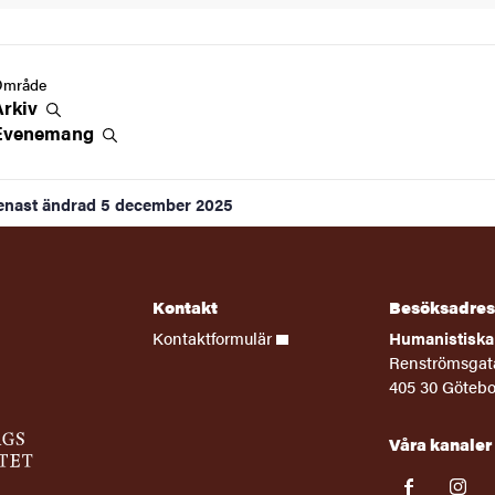
Område
Arkiv
Evenemang
enast ändrad
5 december 2025
Kontakt
Besöksadres
Kontaktformulär
Humanistiska 
Renströmsgat
405 30 Göteb
Våra kanaler
facebook
instag