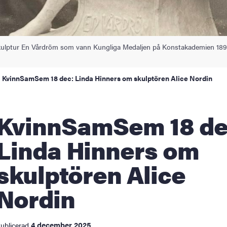
 skulptur En Vårdröm som vann Kungliga Medaljen på Konstakademien 189
KvinnSamSem 18 dec: Linda Hinners om skulptören Alice Nordin
nSamSem 18 dec:
Linda Hinners om
skulptören Alice
Nordin
4 december 2025
ublicerad