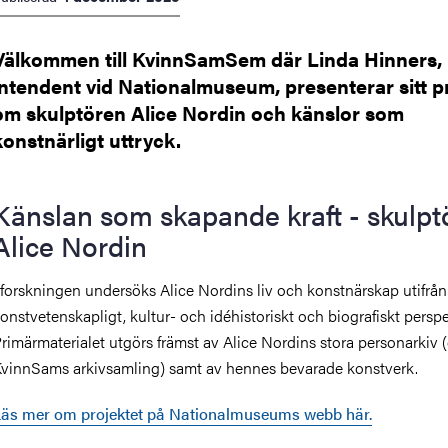
Välkommen till KvinnSamSem där Linda Hinners,
intendent vid Nationalmuseum, presenterar sitt p
om skulptören Alice Nordin och känslor som
konstnärligt uttryck.
Känslan som skapande kraft - skulpt
Alice Nordin
 forskningen undersöks Alice Nordins liv och konstnärskap utifrån
onstvetenskapligt, kultur- och idéhistoriskt och biografiskt perspe
rimärmaterialet utgörs främst av Alice Nordins stora personarkiv (
vinnSams arkivsamling) samt av hennes bevarade konstverk.
äs mer om projektet på Nationalmuseums webb här.