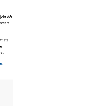
jekt där
entera
tt äta
ar
er.
r.