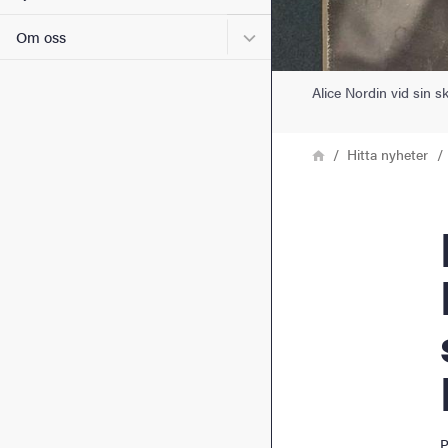
Undermeny för Om oss
Om oss
Alice Nordin vid sin
Länkstig
Hem
Hitta nyheter
Kvin
P