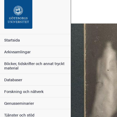
Sökfunktionen
Sidfoten
Bild
Kontakt
Huvudmeny
Startsida
Arkivsamlingar
Om webbplatsen
Böcker, tidskrifter och annat tryckt
material
Databaser
Forskning och nätverk
Genusseminarier
Tjänster och stöd