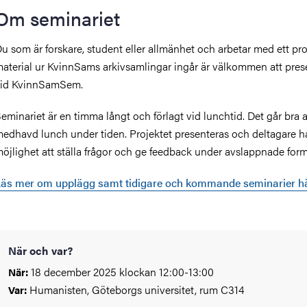
Om seminariet
u som är forskare, student eller allmänhet och arbetar med ett pro
aterial ur KvinnSams arkivsamlingar ingår är välkommen att pres
vid KvinnSamSem.
eminariet är en timma långt och förlagt vid lunchtid. Det går bra a
edhavd lunch under tiden. Projektet presenteras och deltagare h
öjlighet att ställa frågor och ge feedback under avslappnade form
äs mer om upplägg samt tidigare och kommande seminarier hä
När och var?
18 december 2025 klockan 12:00-13:00
När:
Humanisten, Göteborgs universitet, rum C314
Var: