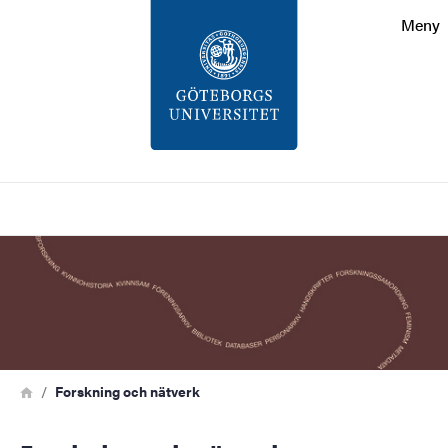
Sökfunktionen
Meny
Sidfoten
Kontakt
Om webbplatsen
Sök
Bild
Länkstig
Hem
Forskning och nätverk