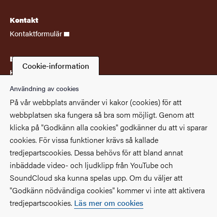
Kontakt
Kontaktformulär
Besöksadress
Cookie-information
Humanistiska biblioteket
Renströmsgatan 4
Användning av cookies
405 30 Göteborg
På vår webbplats använder vi kakor (cookies) för att
webbplatsen ska fungera så bra som möjligt. Genom att
Våra kanaler
klicka på "Godkänn alla cookies" godkänner du att vi sparar
facebook
instagram
cookies. För vissa funktioner krävs så kallade
tredjepartscookies. Dessa behövs för att bland annat
Genvägar
inbäddade video- och ljudklipp från YouTube och
SoundCloud ska kunna spelas upp. Om du väljer att
Om webbplatsen
Tillgänglighetsredogörelse
"Godkänn nödvändiga cookies" kommer vi inte att aktivera
tredjepartscookies.
Läs mer om cookies