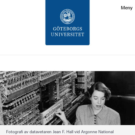
Sökfunktionen
Meny
Sidfoten
Kontakt
Om webbplatsen
Sök
Bild
Fotografi av datavetaren Jean F. Hall vid Argonne National