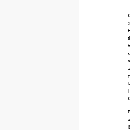
K
o
E
t
h
s
r
o
p
k
i
K
P
o
j