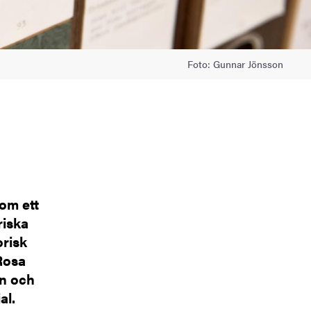
Foto: Gunnar Jönsson
om ett
riska
orisk
Rosa
in och
al.