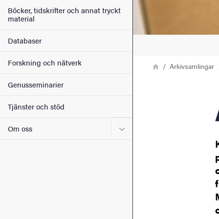
Böcker, tidskrifter och annat tryckt
material
Databaser
Forskning och nätverk
Länkstig
Hem
Arkivsamlingar
Genusseminarier
Tjänster och stöd
Undermeny för Om oss
Om oss