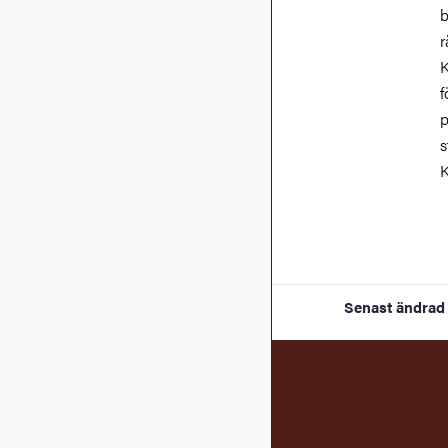
b
r
K
f
p
s
K
Senast ändrad