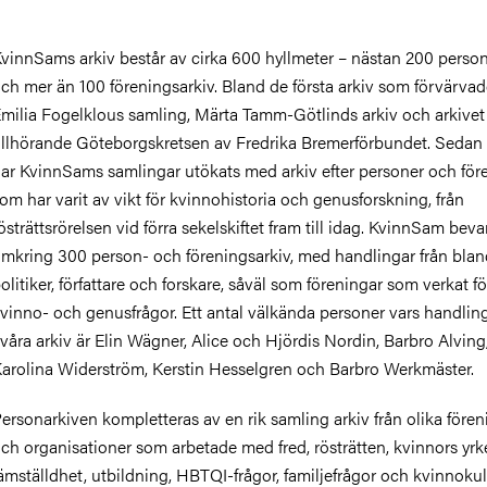
vinnSams arkiv består av cirka 600 hyllmeter – nästan 200 person
ch mer än 100 föreningsarkiv.
Bland de första arkiv som förvärvad
milia Fogelklous samling, Märta Tamm-Götlinds arkiv och arkivet
illhörande Göteborgskretsen av Fredrika Bremerförbundet. Sedan
ar KvinnSams samlingar utökats med arkiv efter personer och för
om har varit av vikt för kvinnohistoria och genusforskning, från
östrättsrörelsen vid förra sekelskiftet fram till idag. KvinnSam beva
mkring 300 person- och föreningsarkiv, med handlingar från bla
olitiker, författare och forskare, såväl som föreningar som verkat fö
vinno- och genusfrågor
. Ett antal välkända personer vars handling
 våra arkiv är Elin Wägner, Alice och Hjördis Nordin, Barbro Alving
arolina Widerström, Kerstin Hesselgren och Barbro Werkmäster.
ersonarkiven kompletteras av en rik samling arkiv från olika fören
ch organisationer som arbetade med fred, rösträtten, kvinnors yrke
ämställdhet, utbildning, HBTQI-frågor, familjefrågor och kvinnokul