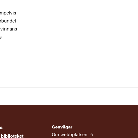
empelvis
örbundet
 kvinnans
s
Genvägar
s
Om webbplatsen
biblioteket