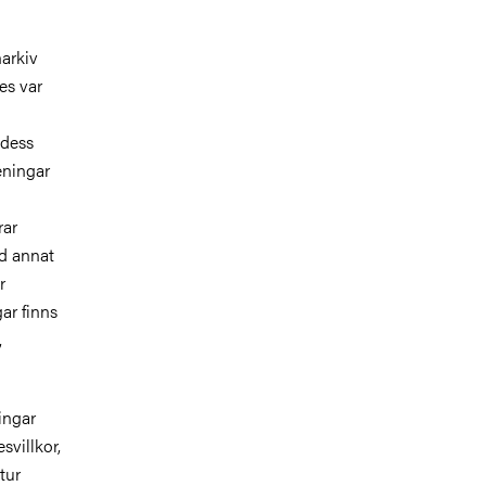
arkiv
es var
 dess
eningar
rar
nd annat
r
ar finns
,
ingar
svillkor,
tur