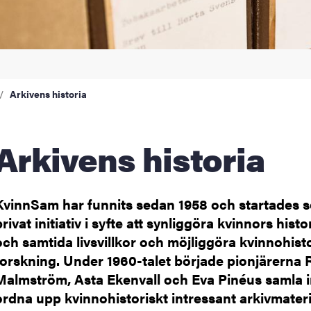
Arkivens historia
Arkivens historia
KvinnSam har funnits sedan 1958 och startades s
privat initiativ i syfte att synliggöra kvinnors histo
och samtida livsvillkor och möjliggöra kvinnohist
forskning. Under 1960-talet började pionjärerna 
Malmström, Asta Ekenvall och Eva Pinéus samla 
ordna upp kvinnohistoriskt intressant arkivmateri