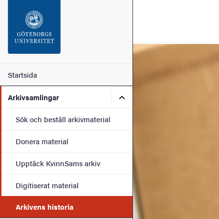
Sökfunktionen
Sidfoten
Bild
Kontakt
Huvudmeny
Startsida
Undermeny för Arkivsamli
Arkivsamlingar
Om webbplatsen
Sök och beställ arkivmaterial
Donera material
Upptäck KvinnSams arkiv
Digitiserat material
Arkivens historia